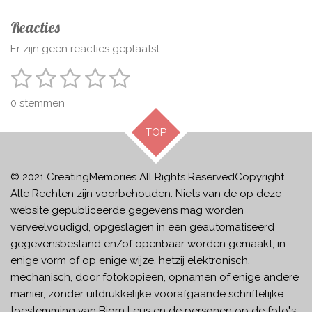
Reacties
Er zijn geen reacties geplaatst.
1
2
3
4
5
S
R
t
a
s
s
s
s
s
e
0 stemmen
t
m
t
t
t
t
t
m
i
TOP
e
e
e
e
e
e
n
n
g
r
r
r
r
r
:
© 2021 CreatingMemories
All Rights ReservedCopyright
r
r
r
r
0
Alle Rechten zijn voorbehouden. Niets van de op deze
e
e
e
e
s
website gepubliceerde gegevens mag worden
t
n
n
n
n
verveelvoudigd, opgeslagen in een geautomatiseerd
e
gegevensbestand en/of openbaar worden gemaakt, in
r
enige vorm of op enige wijze, hetzij elektronisch,
r
mechanisch, door fotokopieen, opnamen of enige andere
e
manier, zonder uitdrukkelijke voorafgaande schriftelijke
n
toestemming van Bjorn Leus en de personen op de foto"s