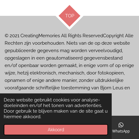
TOP
© 2021 CreatingMemories
All Rights ReservedCopyright Alle
Rechten zijn voorbehouden. Niets van de op deze website
gepubliceerde gegevens mag worden verveelvoudigd,
opgeslagen in een geautomatiseerd gegevensbestand
en/of openbaar worden gemaakt, in enige vorm of op enige
wijze, hetzij elektronisch, mechanisch, door fotokopieen,
opnamen of enige andere manier, zonder uitdrukkelijke
voorafgaande schriftelijke toestemming van Bjorn Leus en
de personen op de foto"s in kwestie.
Deze website gebruikt cookies voor analyse-
Powered by
JouwWeb
doeleinden en/of het tonen van advertenties.
Door gebruik te blijven maken van de site gaat u
hiermee akkoord.
Akkoord
E-mailadres
Telefoonnummer
Kaart
WhatsApp