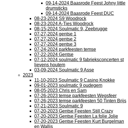
09-14-2024 Baasrode Feest Johny little
drumsticks
09-14-2024 Baasrode Feest DUC
08-23-2024 S9 Woodrock
08-23-2024 A-Ties Woodrock
08-15-2024 Soulmatic 9, Zeebrugge
07-27-2024 gentse 1
07-27-2024 gentse 2
07-27-2024 gentse 3
07-24-2024 parkfeesten temse
07-22-2024 Gentse
07-12-2024 soulmatic 9 fabrieksconcerten st
lievens houtem
03-09-2024 Soulmatic 9 Asse
2023
11-10-2023 Soulmatic 9 Casino Knokke
09-01-2023 soulmatic 9 oudegem
08-05-2023 Chris en Sam
07-26-2023 temse parkfeesten Wegsfeer
07-26-2023 temse parkfeesten 50 Tinten Brijs
07-21-2023 Soulmatic 9
07-20-2023 Gentse Feesten Still Crazy
07-20-2023 Gentse Feesten La folie Jolie
07-20-2023 Gentse Feesten Kurt Burgelman
en Wallis