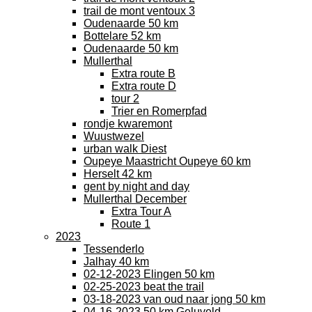
trail de mont ventoux 3
Oudenaarde 50 km
Bottelare 52 km
Oudenaarde 50 km
Mullerthal
Extra route B
Extra route D
tour 2
Trier en Romerpfad
rondje kwaremont
Wuustwezel
urban walk Diest
Oupeye Maastricht Oupeye 60 km
Herselt 42 km
gent by night and day
Mullerthal December
Extra Tour A
Route 1
2023
Tessenderlo
Jalhay 40 km
02-12-2023 Elingen 50 km
02-25-2023 beat the trail
03-18-2023 van oud naar jong 50 km
04-16-2023 50 km Geluveld