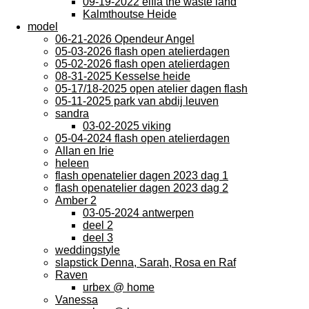
09-19-2022 elfia the waste land
Kalmthoutse Heide
model
06-21-2026 Opendeur Angel
05-03-2026 flash open atelierdagen
05-02-2026 flash open atelierdagen
08-31-2025 Kesselse heide
05-17/18-2025 open atelier dagen flash
05-11-2025 park van abdij leuven
sandra
03-02-2025 viking
05-04-2024 flash open atelierdagen
Allan en Irie
heleen
flash openatelier dagen 2023 dag 1
flash openatelier dagen 2023 dag 2
Amber 2
03-05-2024 antwerpen
deel 2
deel 3
weddingstyle
slapstick Denna, Sarah, Rosa en Raf
Raven
urbex @ home
Vanessa