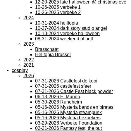
12-20-2025 late halloween @ christmas eve
10-26-2025 verbeke 1
10-26-2025 verbeke 2
2024
10-31-2024 helltopia
10-27-2024 dark story studio angel
10-13-2024 verbeke halloween
08-31-2024 weekend of hell
2023
Brasschaat
Helltopia Brussel
2022
2021
cosplay
2026
07-31-2026 Castlefest de kooi
07-31-2026 castlefest sfeer
07-31-2026 Castle Fest black powder
06-13-2026 El Mundo
05-30-2026 Runeheim
05-16-2026 Mysteria bands en pirates
05-16-2026 Mysteria steampunk
05-16-2026 Mysteria bezoekers
03-29-2026 Verbeke Foundation
02-21-2026 Fantasy fest, the put