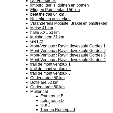
De Voerstreek
limburg ;terrils ,duinen en bomen
Elingen Pajottenland 50 km
beat the trail 64 km
Nukerke en omstreken
Vlaanderens Mooiste, Brakel en omstreken
Meise 41 km
halle XXL 53 km
kruishoutem 31 km
GR122
Mont-Ventoux : Ravin devezaule Gordes 1
Mont-Ventoux : Ravin devezaule Gordes 2
Mont-Ventoux : Ravin devezaule Gordes 3
Mont-Ventoux : Ravin devezaule Gordes 4
trail de mont ventoux 1
trail de mont ventoux 2
trail de mont ventoux 3
Oudenaarde 50 km
Bottelare 52 km
Oudenaarde 50 km
Mullerthal
Extra route B
Extra route D
tour 2
Trier en Romerpfad