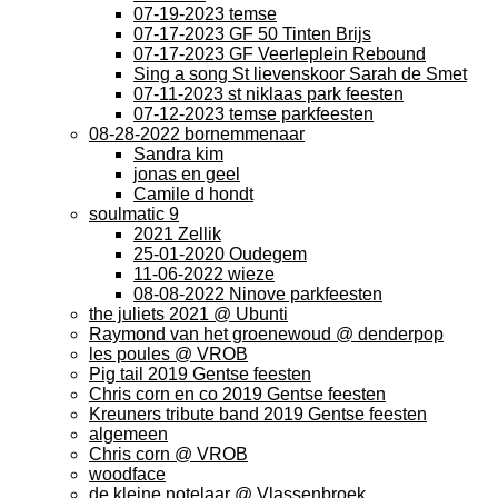
07-19-2023 temse
07-17-2023 GF 50 Tinten Brijs
07-17-2023 GF Veerleplein Rebound
Sing a song St lievenskoor Sarah de Smet
07-11-2023 st niklaas park feesten
07-12-2023 temse parkfeesten
08-28-2022 bornemmenaar
Sandra kim
jonas en geel
Camile d hondt
soulmatic 9
2021 Zellik
25-01-2020 Oudegem
11-06-2022 wieze
08-08-2022 Ninove parkfeesten
the juliets 2021 @ Ubunti
Raymond van het groenewoud @ denderpop
les poules @ VROB
Pig tail 2019 Gentse feesten
Chris corn en co 2019 Gentse feesten
Kreuners tribute band 2019 Gentse feesten
algemeen
Chris corn @ VROB
woodface
de kleine notelaar @ Vlassenbroek