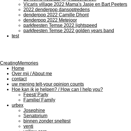
Vicaris village 2022 Mama's Jasje en Bart Peeters
2022 denderpop dansoptredens
denderpop 2022 Camille Dhont
denderpop 2022 Metejoor
parkfeesten Temse 2022 lightspeed
parkfeesten Temse 2022 golden years band
test
CreatingMemories
Home
Over mij / About me
contact
uw mening telt-your opinion counts
Hoe kan ik je helpen? / How can I help you?
Feest/ Party
Familie/ Family
urbex
Josephine
Senatorium
binnen zonder sneltest
venti