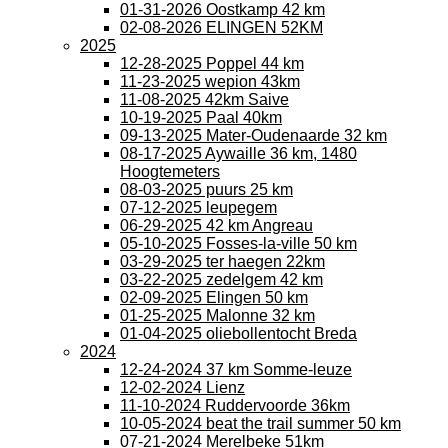
01-31-2026 Oostkamp 42 km
02-08-2026 ELINGEN 52KM
2025
12-28-2025 Poppel 44 km
11-23-2025 wepion 43km
11-08-2025 42km Saive
10-19-2025 Paal 40km
09-13-2025 Mater-Oudenaarde 32 km
08-17-2025 Aywaille 36 km, 1480
Hoogtemeters
08-03-2025 puurs 25 km
07-12-2025 leupegem
06-29-2025 42 km Angreau
05-10-2025 Fosses-la-ville 50 km
03-29-2025 ter haegen 22km
03-22-2025 zedelgem 42 km
02-09-2025 Elingen 50 km
01-25-2025 Malonne 32 km
01-04-2025 oliebollentocht Breda
2024
12-24-2024 37 km Somme-leuze
12-02-2024 Lienz
11-10-2024 Ruddervoorde 36km
10-05-2024 beat the trail summer 50 km
07-21-2024 Merelbeke 51km