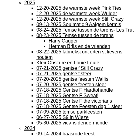
2025
12-20-2025 de warmste week Pink Ties
12-20-2025 de warmste week Wulder
12-20-2025 de warmste week Still Crazy
09-13-2025 Soulmatic 9 Aaigem kermis
08-24-2025 Temse tussen de torens- Les Trut
08-23-2025 Temse tussen de torens
Harry Gagger
Herman Brijs en de vrienden
08-22-2025 fabrieksconcerten st lievens
houtem
Kleir Obscure en Louie Louie
07-21-2025 gentse f Still Crazy
07-21-2025 gentse f sfeer
07-20-2025 gentse feesten Wallis
07-20-2025 gentse feesten sfeer
07-18-2025 Gentse F Hardtohandle
07-18-2025 Gentse F Sweat!
07-18-2025 Gentse F the victorians
07-18-2025 Gentse Feesten dag 1 sfeer
07-09-2025 temse parkfeesten
06-27-2025 S9 in Wieze
05-30-2025 vicaris dendermonde
2024
09-14-2024 baasrode feest