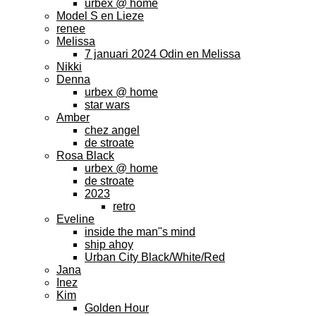
urbex @ home
Model S en Lieze
renee
Melissa
7 januari 2024 Odin en Melissa
Nikki
Denna
urbex @ home
star wars
Amber
chez angel
de stroate
Rosa Black
urbex @ home
de stroate
2023
retro
Eveline
inside the man"s mind
ship ahoy
Urban City Black/White/Red
Jana
Inez
Kim
Golden Hour