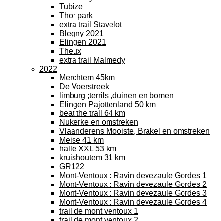
Tubize
Thor park
extra trail Stavelot
Blegny 2021
Elingen 2021
Theux
extra trail Malmedy
2022
Merchtem 45km
De Voerstreek
limburg ;terrils ,duinen en bomen
Elingen Pajottenland 50 km
beat the trail 64 km
Nukerke en omstreken
Vlaanderens Mooiste, Brakel en omstreken
Meise 41 km
halle XXL 53 km
kruishoutem 31 km
GR122
Mont-Ventoux : Ravin devezaule Gordes 1
Mont-Ventoux : Ravin devezaule Gordes 2
Mont-Ventoux : Ravin devezaule Gordes 3
Mont-Ventoux : Ravin devezaule Gordes 4
trail de mont ventoux 1
trail de mont ventoux 2