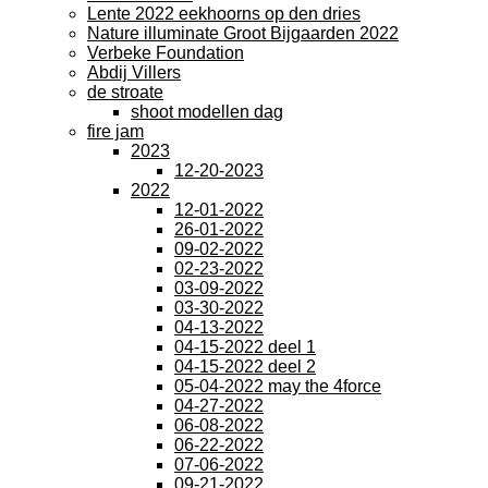
Lente 2022 eekhoorns op den dries
Nature illuminate Groot Bijgaarden 2022
Verbeke Foundation
Abdij Villers
de stroate
shoot modellen dag
fire jam
2023
12-20-2023
2022
12-01-2022
26-01-2022
09-02-2022
02-23-2022
03-09-2022
03-30-2022
04-13-2022
04-15-2022 deel 1
04-15-2022 deel 2
05-04-2022 may the 4force
04-27-2022
06-08-2022
06-22-2022
07-06-2022
09-21-2022