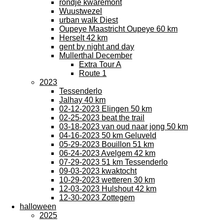
rondje kwaremont
Wuustwezel
urban walk Diest
Oupeye Maastricht Oupeye 60 km
Herselt 42 km
gent by night and day
Mullerthal December
Extra Tour A
Route 1
2023
Tessenderlo
Jalhay 40 km
02-12-2023 Elingen 50 km
02-25-2023 beat the trail
03-18-2023 van oud naar jong 50 km
04-16-2023 50 km Geluveld
05-29-2023 Bouillon 51 km
06-24-2023 Avelgem 42 km
07-29-2023 51 km Tessenderlo
09-03-2023 kwaktocht
10-29-2023 wetteren 30 km
12-03-2023 Hulshout 42 km
12-30-2023 Zottegem
halloween
2025