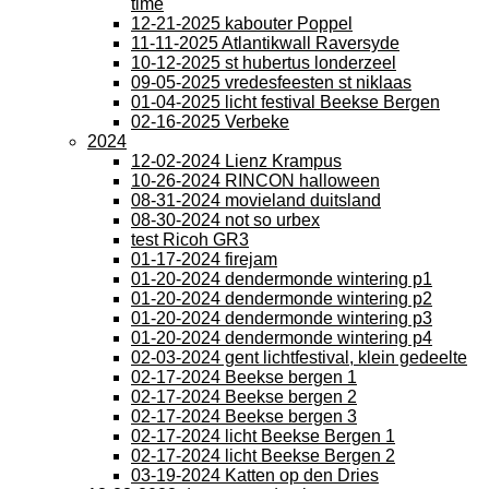
time
12-21-2025 kabouter Poppel
11-11-2025 Atlantikwall Raversyde
10-12-2025 st hubertus londerzeel
09-05-2025 vredesfeesten st niklaas
01-04-2025 licht festival Beekse Bergen
02-16-2025 Verbeke
2024
12-02-2024 Lienz Krampus
10-26-2024 RINCON halloween
08-31-2024 movieland duitsland
08-30-2024 not so urbex
test Ricoh GR3
01-17-2024 firejam
01-20-2024 dendermonde wintering p1
01-20-2024 dendermonde wintering p2
01-20-2024 dendermonde wintering p3
01-20-2024 dendermonde wintering p4
02-03-2024 gent lichtfestival, klein gedeelte
02-17-2024 Beekse bergen 1
02-17-2024 Beekse bergen 2
02-17-2024 Beekse bergen 3
02-17-2024 licht Beekse Bergen 1
02-17-2024 licht Beekse Bergen 2
03-19-2024 Katten op den Dries