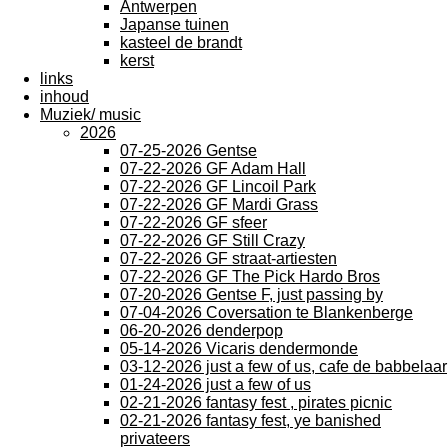
Antwerpen
Japanse tuinen
kasteel de brandt
kerst
links
inhoud
Muziek/ music
2026
07-25-2026 Gentse
07-22-2026 GF Adam Hall
07-22-2026 GF Lincoil Park
07-22-2026 GF Mardi Grass
07-22-2026 GF sfeer
07-22-2026 GF Still Crazy
07-22-2026 GF straat-artiesten
07-22-2026 GF The Pick Hardo Bros
07-20-2026 Gentse F, just passing by
07-04-2026 Coversation te Blankenberge
06-20-2026 denderpop
05-14-2026 Vicaris dendermonde
03-12-2026 just a few of us, cafe de babbelaar
01-24-2026 just a few of us
02-21-2026 fantasy fest , pirates picnic
02-21-2026 fantasy fest, ye banished
privateers