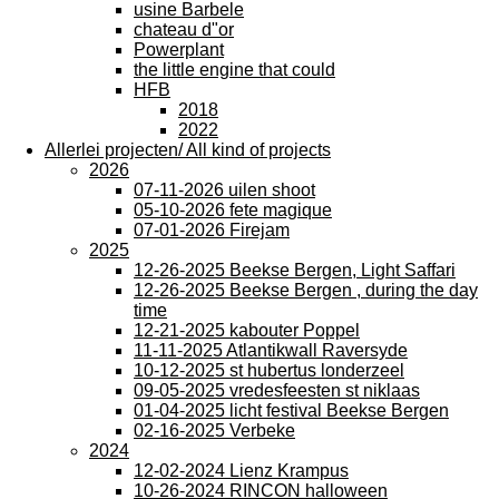
usine Barbele
chateau d"or
Powerplant
the little engine that could
HFB
2018
2022
Allerlei projecten/ All kind of projects
2026
07-11-2026 uilen shoot
05-10-2026 fete magique
07-01-2026 Firejam
2025
12-26-2025 Beekse Bergen, Light Saffari
12-26-2025 Beekse Bergen , during the day
time
12-21-2025 kabouter Poppel
11-11-2025 Atlantikwall Raversyde
10-12-2025 st hubertus londerzeel
09-05-2025 vredesfeesten st niklaas
01-04-2025 licht festival Beekse Bergen
02-16-2025 Verbeke
2024
12-02-2024 Lienz Krampus
10-26-2024 RINCON halloween