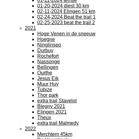
01-11-2024 temse
01-20-2024 diest 30 km
02-11-2024 Elingen 51 km
02-24-2024 Beat the trail 1
02-25-2023 beat the trail 2
2021
Hoge Venen in de sneeuw
Hoegne
Ninglinspo
Durbuy
Rochefort
Nassonge
Bellingen
Ourthe
Jesus Eik
Muur Huy
Tubize
Thor park
extra trail Stavelot
Blegny 2021
Elingen 2021
Theux
extra trail Malmedy
2022
Merchtem 45km