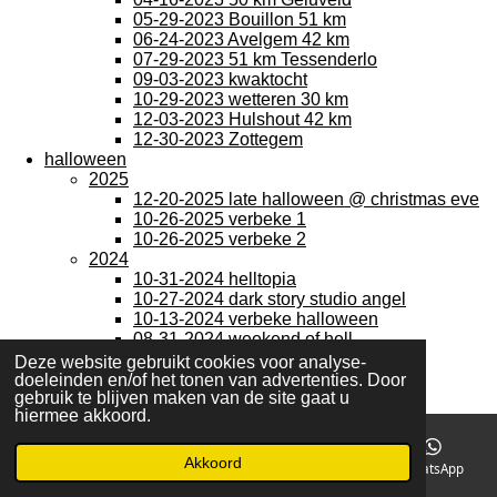
05-29-2023 Bouillon 51 km
06-24-2023 Avelgem 42 km
07-29-2023 51 km Tessenderlo
09-03-2023 kwaktocht
10-29-2023 wetteren 30 km
12-03-2023 Hulshout 42 km
12-30-2023 Zottegem
halloween
2025
12-20-2025 late halloween @ christmas eve
10-26-2025 verbeke 1
10-26-2025 verbeke 2
2024
10-31-2024 helltopia
10-27-2024 dark story studio angel
10-13-2024 verbeke halloween
08-31-2024 weekend of hell
2023
Deze website gebruikt cookies voor analyse-
Brasschaat
doeleinden en/of het tonen van advertenties. Door
gebruik te blijven maken van de site gaat u
Helltopia Brussel
hiermee akkoord.
2022
2021
cosplay
Akkoord
E-mailadres
Telefoonnummer
Kaart
WhatsApp
2026