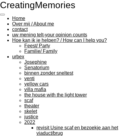
CreatingMemories
Ga
direct
naar
Home
de
Over mij / About me
hoofdinhoud
contact
uw mening telt-your opinion counts
Hoe kan ik je helpen? / How can I help you?
Feest/ Party
Familie/ Family
urbex
Josephine
Senatorium
binnen zonder sneltest
venti
yellow cars
villa mafia
the house with the light tower
scaf
theater
skelet
justice
2022
revisit Usine scaf en bezoekje aan het
viaduct/brug