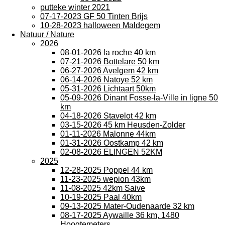
putteke winter 2021
07-17-2023 GF 50 Tinten Brijs
10-28-2023 halloween Maldegem
Natuur / Nature
2026
08-01-2026 la roche 40 km
07-21-2026 Bottelare 50 km
06-27-2026 Avelgem 42 km
06-14-2026 Natoye 52 km
05-31-2026 Lichtaart 50km
05-09-2026 Dinant Fosse-la-Ville in ligne 50
km
04-18-2026 Stavelot 42 km
03-15-2026 45 km Heusden-Zolder
01-11-2026 Malonne 44km
01-31-2026 Oostkamp 42 km
02-08-2026 ELINGEN 52KM
2025
12-28-2025 Poppel 44 km
11-23-2025 wepion 43km
11-08-2025 42km Saive
10-19-2025 Paal 40km
09-13-2025 Mater-Oudenaarde 32 km
08-17-2025 Aywaille 36 km, 1480
Hoogtemeters