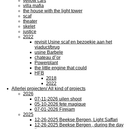
yellow cars
villa mafia
the house with the light tower
scaf
theater
skelet
justice
2022
revisit Usine scaf en bezoekje aan het
viaduct/brug
usine Barbele
chateau d"or
Powerplant
the little engine that could
HFB
2018
2022
Allerlei projecten/ All kind of projects
2026
07-11-2026 uilen shoot
05-10-2026 fete magique
07-01-2026 Firejam
2025
12-26-2025 Beekse Bergen, Light Saffari
12-26-2025 Beekse Bergen , during the day