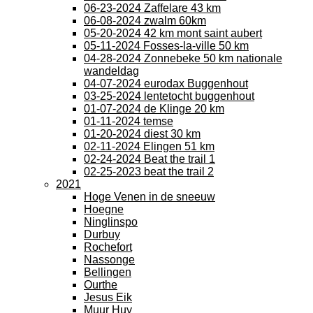
06-23-2024 Zaffelare 43 km
06-08-2024 zwalm 60km
05-20-2024 42 km mont saint aubert
05-11-2024 Fosses-la-ville 50 km
04-28-2024 Zonnebeke 50 km nationale
wandeldag
04-07-2024 eurodax Buggenhout
03-25-2024 lentetocht buggenhout
01-07-2024 de Klinge 20 km
01-11-2024 temse
01-20-2024 diest 30 km
02-11-2024 Elingen 51 km
02-24-2024 Beat the trail 1
02-25-2023 beat the trail 2
2021
Hoge Venen in de sneeuw
Hoegne
Ninglinspo
Durbuy
Rochefort
Nassonge
Bellingen
Ourthe
Jesus Eik
Muur Huy