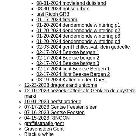
08-31-2024 movieland duitsland
08-30-2024 not so urbex
test Ricoh GR3
01-17-2024 firejam
01-20-2024 dendermonde wintering p1
01-20-2024 dendermonde wintering p2
01-20-2024 dendermonde wintering p3
01-20-2024 dendermonde wintering p4
02-03-2024 gent lichtfestival, klein gedeelte
02-17-2024 Beekse bergen 1
02-17-2024 Beekse bergen 2
02-17-2024 Beekse bergen 3
02-17-2024 licht Beekse Bergen 1
02-17-2024 licht Beekse Bergen 2
03-19-2024 Katten op den Dries
12-23-2023 dragons and unicorns
12-10-2023 bezoek cattencafe Genk en de duystere
markt
10-01-2023 herfst braderie
07-17-2023 Gentse Feesten sfeer
07-16-2023 Gentse Feesten
04-15-2023 RINCON
graffitistraatje gent
Gravensteen Gent
Black & white