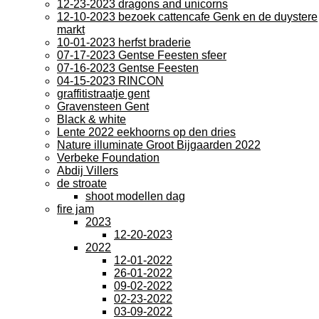
12-23-2023 dragons and unicorns
12-10-2023 bezoek cattencafe Genk en de duystere
markt
10-01-2023 herfst braderie
07-17-2023 Gentse Feesten sfeer
07-16-2023 Gentse Feesten
04-15-2023 RINCON
graffitistraatje gent
Gravensteen Gent
Black & white
Lente 2022 eekhoorns op den dries
Nature illuminate Groot Bijgaarden 2022
Verbeke Foundation
Abdij Villers
de stroate
shoot modellen dag
fire jam
2023
12-20-2023
2022
12-01-2022
26-01-2022
09-02-2022
02-23-2022
03-09-2022