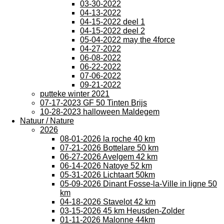
03-30-2022
04-13-2022
04-15-2022 deel 1
04-15-2022 deel 2
05-04-2022 may the 4force
04-27-2022
06-08-2022
06-22-2022
07-06-2022
09-21-2022
putteke winter 2021
07-17-2023 GF 50 Tinten Brijs
10-28-2023 halloween Maldegem
Natuur / Nature
2026
08-01-2026 la roche 40 km
07-21-2026 Bottelare 50 km
06-27-2026 Avelgem 42 km
06-14-2026 Natoye 52 km
05-31-2026 Lichtaart 50km
05-09-2026 Dinant Fosse-la-Ville in ligne 50
km
04-18-2026 Stavelot 42 km
03-15-2026 45 km Heusden-Zolder
01-11-2026 Malonne 44km