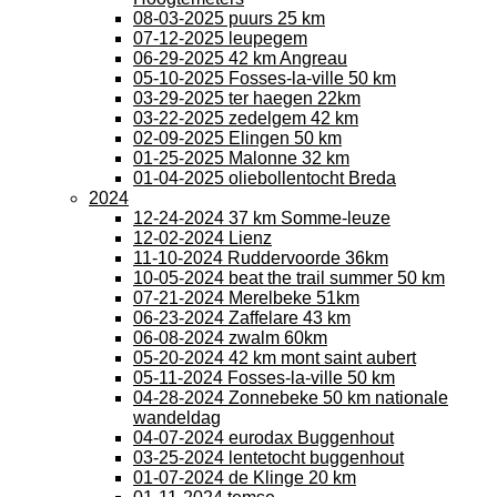
08-03-2025 puurs 25 km
07-12-2025 leupegem
06-29-2025 42 km Angreau
05-10-2025 Fosses-la-ville 50 km
03-29-2025 ter haegen 22km
03-22-2025 zedelgem 42 km
02-09-2025 Elingen 50 km
01-25-2025 Malonne 32 km
01-04-2025 oliebollentocht Breda
2024
12-24-2024 37 km Somme-leuze
12-02-2024 Lienz
11-10-2024 Ruddervoorde 36km
10-05-2024 beat the trail summer 50 km
07-21-2024 Merelbeke 51km
06-23-2024 Zaffelare 43 km
06-08-2024 zwalm 60km
05-20-2024 42 km mont saint aubert
05-11-2024 Fosses-la-ville 50 km
04-28-2024 Zonnebeke 50 km nationale
wandeldag
04-07-2024 eurodax Buggenhout
03-25-2024 lentetocht buggenhout
01-07-2024 de Klinge 20 km