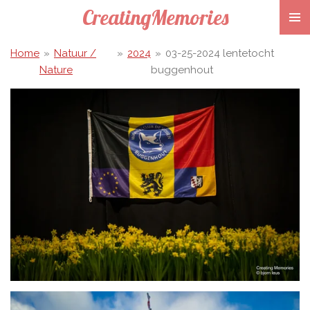
CreatingMemories
Ga
direct
naar
Home
»
Natuur /
»
2024
»
03-25-2024 lentetocht
de
Nature
buggenhout
hoofdinhoud