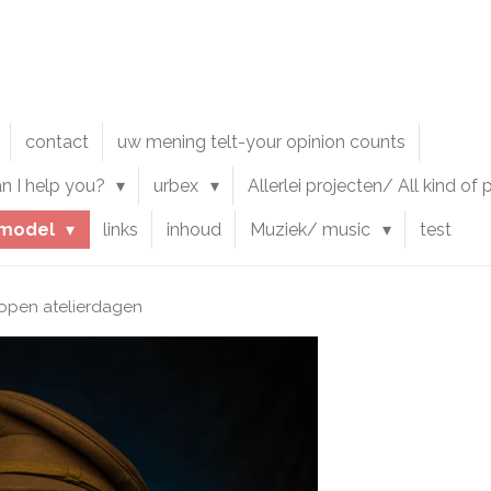
contact
uw mening telt-your opinion counts
an I help you?
urbex
Allerlei projecten/ All kind of
model
links
inhoud
Muziek/ music
test
 open atelierdagen