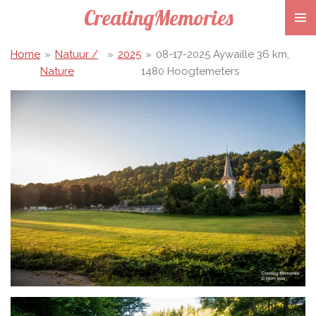
CreatingMemories
Ga
direct
naar
Home
»
Natuur /
»
2025
»
08-17-2025 Aywaille 36 km,
de
Nature
1480 Hoogtemeters
hoofdinhoud