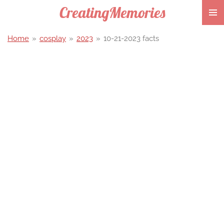
CreatingMemories
Ga
direct
naar
Home
»
cosplay
»
2023
»
10-21-2023 facts
de
hoofdinhoud