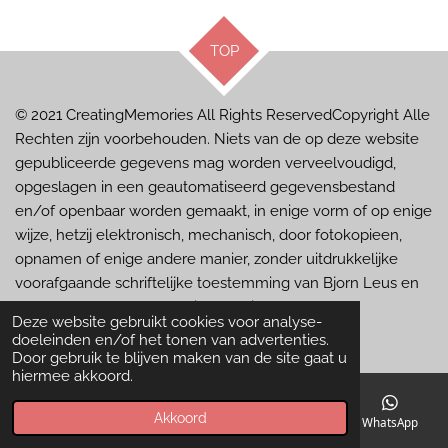
TOP
© 2021 CreatingMemories
All Rights ReservedCopyright Alle
Rechten zijn voorbehouden. Niets van de op deze website
gepubliceerde gegevens mag worden verveelvoudigd,
opgeslagen in een geautomatiseerd gegevensbestand
en/of openbaar worden gemaakt, in enige vorm of op enige
wijze, hetzij elektronisch, mechanisch, door fotokopieen,
opnamen of enige andere manier, zonder uitdrukkelijke
voorafgaande schriftelijke toestemming van Bjorn Leus en
de personen op de foto"s in kwestie.
Deze website gebruikt cookies voor analyse-
Powered by
JouwWeb
doeleinden en/of het tonen van advertenties.
Door gebruik te blijven maken van de site gaat u
hiermee akkoord.
Akkoord
E-mailadres
Telefoonnummer
Kaart
WhatsApp