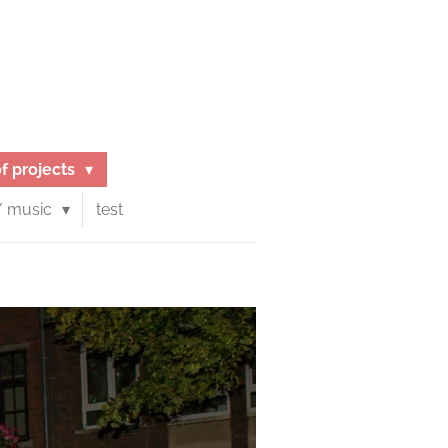
of projects
/ music
test