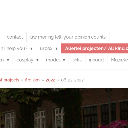
contact
uw mening telt-your opinion counts
an I help you?
urbex
Allerlei projecten/ All kind 
en
cosplay
model
links
inhoud
Muziek
of projects
»
fire jam
»
2022
»
06-22-2022