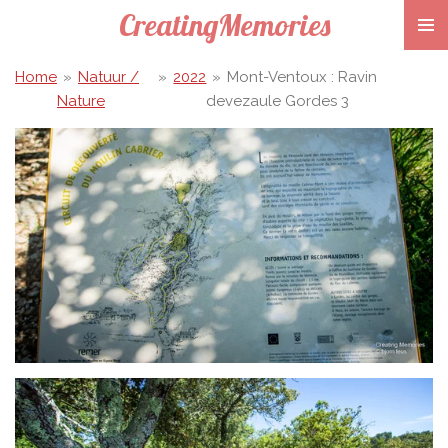
CreatingMemories
Ga
direct
naar
Home
»
Natuur /
»
2022
»
Mont-Ventoux : Ravin
de
Nature
devezaule Gordes 3
hoofdinhoud