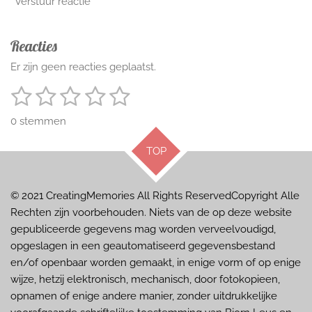
Verstuur reactie
Reacties
Er zijn geen reacties geplaatst.
1
2
3
4
5
S
R
t
a
s
s
s
s
s
e
0 stemmen
t
m
t
t
t
t
t
m
i
TOP
e
e
e
e
e
e
n
n
g
r
r
r
r
r
:
© 2021 CreatingMemories
All Rights ReservedCopyright Alle
r
r
r
r
0
Rechten zijn voorbehouden. Niets van de op deze website
e
e
e
e
s
gepubliceerde gegevens mag worden verveelvoudigd,
t
n
n
n
n
opgeslagen in een geautomatiseerd gegevensbestand
e
en/of openbaar worden gemaakt, in enige vorm of op enige
r
wijze, hetzij elektronisch, mechanisch, door fotokopieen,
r
opnamen of enige andere manier, zonder uitdrukkelijke
e