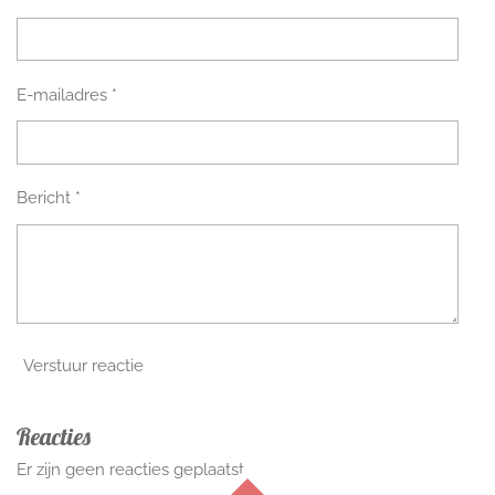
r
r
r
r
r
:
r
r
r
r
0
e
e
e
e
s
E-mailadres *
t
n
n
n
n
e
r
r
Bericht *
e
n
Verstuur reactie
Reacties
Er zijn geen reacties geplaatst.