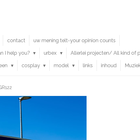
contact
uw mening telt-your opinion counts
an I help you?
urbex
Allerlei projecten/ All kind of
ween
cosplay
model
links
inhoud
Muzie
GR122