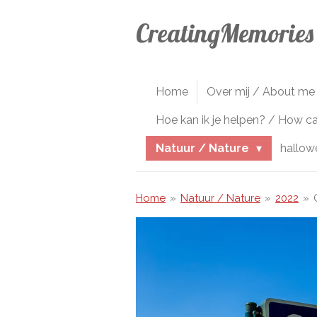
Ga
CreatingMemories
direct
naar
de
hoofdinhoud
Home
Over mij / About me
Hoe kan ik je helpen? / How c
Natuur / Nature
hallo
Home
»
Natuur / Nature
»
2022
»