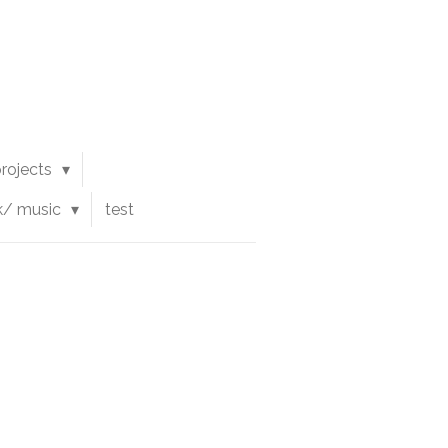
 projects
k/ music
test