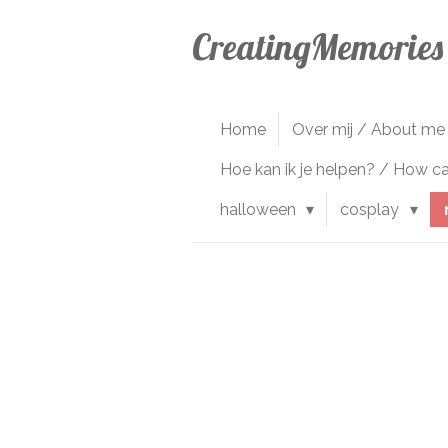
Ga
CreatingMemories
direct
naar
de
hoofdinhoud
Home
Over mij / About me
Hoe kan ik je helpen? / How c
halloween
cosplay