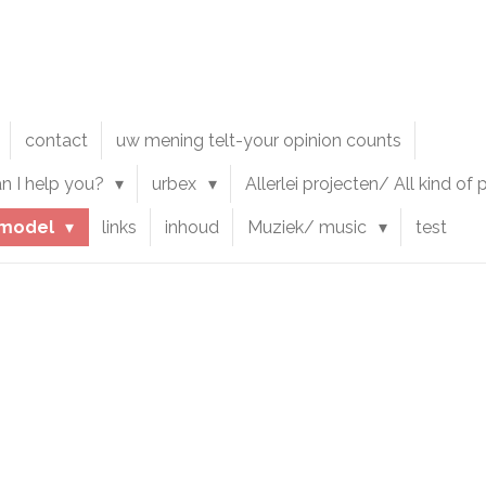
contact
uw mening telt-your opinion counts
an I help you?
urbex
Allerlei projecten/ All kind of
model
links
inhoud
Muziek/ music
test