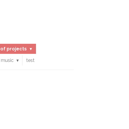
d of projects
 music
test