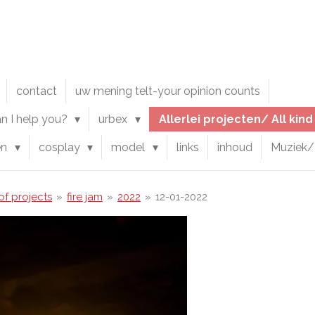
contact
uw mening telt-your opinion counts
an I help you?
urbex
Allerlei projecten/ All kin
en
cosplay
model
links
inhoud
Muziek/
 of projects
»
fire jam
»
2022
»
12-01-2022