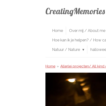
Ga
CreatingMemories
direct
naar
de
hoofdinhoud
Home
Over mij / About me
Hoe kan ik je helpen? / How c
Natuur / Nature
hallowe
Home
»
Allerlei projecten/ All kind