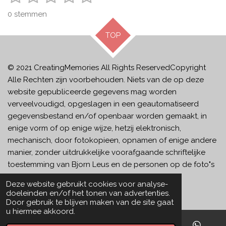
t
a
s
s
s
s
s
e
0 stemmen
t
m
t
t
t
t
t
m
i
TOP
e
e
e
e
e
e
n
n
g
r
r
r
r
r
:
© 2021 CreatingMemories
All Rights ReservedCopyright
r
r
r
r
0
Alle Rechten zijn voorbehouden. Niets van de op deze
e
e
e
e
s
website gepubliceerde gegevens mag worden
t
n
n
n
n
verveelvoudigd, opgeslagen in een geautomatiseerd
e
gegevensbestand en/of openbaar worden gemaakt, in
r
enige vorm of op enige wijze, hetzij elektronisch,
r
mechanisch, door fotokopieen, opnamen of enige andere
e
manier, zonder uitdrukkelijke voorafgaande schriftelijke
n
toestemming van Bjorn Leus en de personen op de foto"s
in kwestie.
Deze website gebruikt cookies voor analyse-
Powered by
JouwWeb
doeleinden en/of het tonen van advertenties.
Door gebruik te blijven maken van de site gaat
u hiermee akkoord.