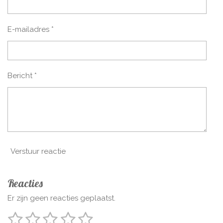
E-mailadres *
Bericht *
Verstuur reactie
Reacties
Er zijn geen reacties geplaatst.
1
2
3
4
5
S
R