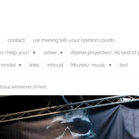
contact
uw mening telt-your opinion counts
an I help you?
urbex
Allerlei projecten/ All kind of
model
links
inhoud
Muziek/ music
test
-2024 weekend of hell