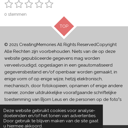
1
2
3
4
5
S
R
t
a
s
s
s
s
s
e
0 stemmen
t
m
t
t
t
t
t
m
i
TOP
e
e
e
e
e
e
n
n
g
r
r
r
r
r
:
© 2021 CreatingMemories
All Rights ReservedCopyright
r
r
r
r
0
Alle Rechten zijn voorbehouden. Niets van de op deze
e
e
e
e
s
website gepubliceerde gegevens mag worden
t
n
n
n
n
verveelvoudigd, opgeslagen in een geautomatiseerd
e
gegevensbestand en/of openbaar worden gemaakt, in
r
enige vorm of op enige wijze, hetzij elektronisch,
r
mechanisch, door fotokopieen, opnamen of enige andere
e
manier, zonder uitdrukkelijke voorafgaande schriftelijke
n
toestemming van Bjorn Leus en de personen op de foto"s
in kwestie.
Deze website gebruikt cookies voor analyse-
Powered by
JouwWeb
doeleinden en/of het tonen van advertenties.
Door gebruik te blijven maken van de site gaat
u hiermee akkoord.