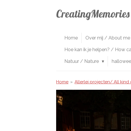
Ga
CreatingMemories
direct
naar
de
hoofdinhoud
Home
Over mij / About me
Hoe kan ik je helpen? / How c
Natuur / Nature
hallowe
Home
»
Allerlei projecten/ All kind