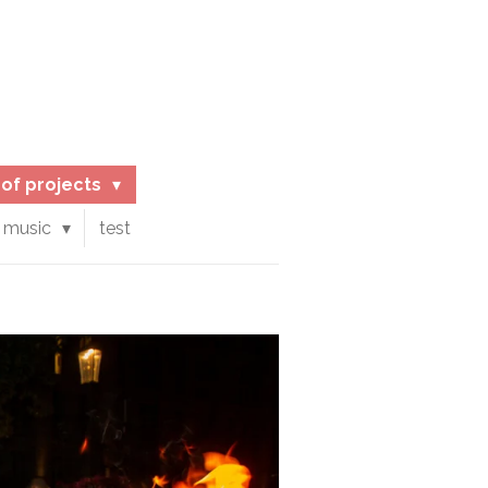
d of projects
 music
test