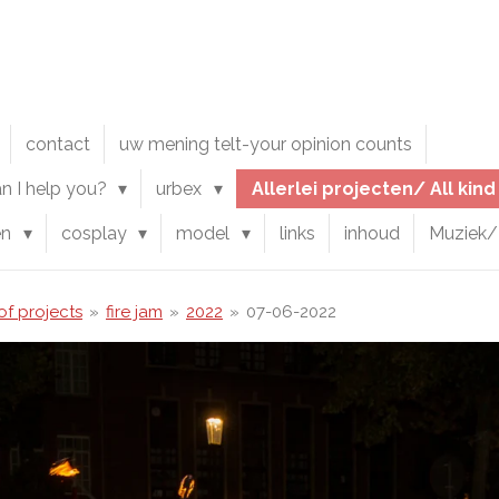
contact
uw mening telt-your opinion counts
an I help you?
urbex
Allerlei projecten/ All kin
en
cosplay
model
links
inhoud
Muziek/
 of projects
»
fire jam
»
2022
»
07-06-2022